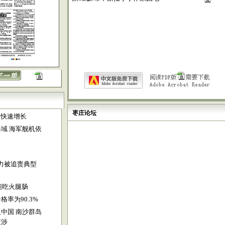
枣庄论坛
口快速增长
域 海军舰机依
因
力被追责典型
能吃火腿肠
率为90.3%
中国 南沙群岛
交涉