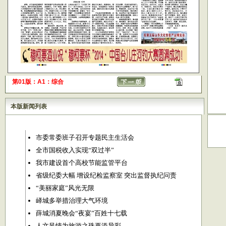
第01版：A1：综合
本版新闻列表
市委常委班子召开专题民主生活会
全市国税收入实现“双过半”
我市建设首个高校节能监管平台
省级纪委大幅 增设纪检监察室 突出监督执纪问责
“美丽家庭”风光无限
峄城多举措治理大气环境
薛城消夏晚会“夜宴”百姓十七载
人文风情为旅游之珠再添异彩