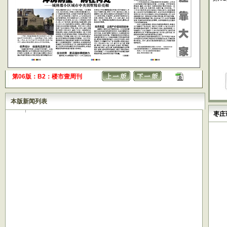
第06版：B2：楼市壹周刊
本版新闻列表
枣庄