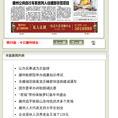
第09版：今日滕州综合
本版新闻列表
让办实事成为主旋律
滕州检察院举办德廉知识考试
东滕城至级索龙庄橡胶坝道路建成通车
团市委举办诗歌朗诵比赛
“君瑞”带你体验梦幻嘉年华盛会
滕州选手斩获山东传统武术多个奖项
滕州人大代表支持大学生创业
企业退休人员养老金又涨了228元